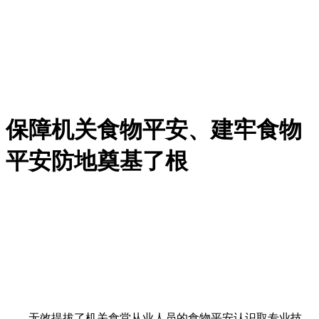
保障机关食物平安、建牢食物
平安防地奠基了根
无效提拔了机关食堂从业人员的食物平安认识取专业技