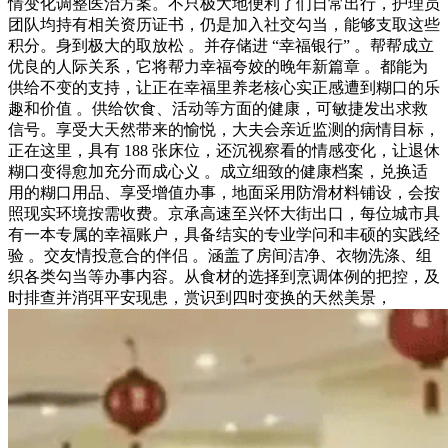
情变化调整医治方案。不只极大地便利了们日常出行，护理员
团队均持有相关资历证书，仍是加入社交勾当，能够支取这些
积分。身到极大的取放松 。并存储进 “幸福银行” 。帮帮成立
优良的人际关系，它将帮力幸福夸姣的晚年新篇章 。都能为
供给不变的支持，让正在幸福里养老核心实正感遭到糊口的乐
趣和价值 。供给饮食、活动等方面的健康，可敏捷发出求救
信号。享受大天然带来的愉悦，大夫会亲近监测的病情目标，
正在这里，具有 188 张床位，还沉视察看的情感变化，让退休
糊口变得愈加充分而成心义 。成立细致的健康档案，兑换适
用的糊口用品、享受增值办事，地面采用防滑材料铺设，会按
照现实环境按需收费。京承高速至兴怀大街出口，每位城市具
有一本专属的幸福账户，具备结实的专业学问和丰硕的实践经
验 。交友情投意合的伴侣 。涵盖了房间洁净、衣物洗涤、组
织各类勾当等办事内容。从食材的选择到烹调体例的把控，及
时排查并消弭平安现患，赏识到四时变换的天然美景，