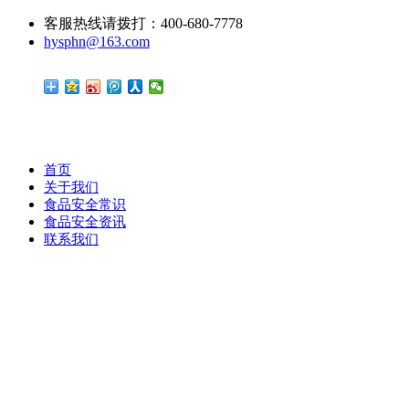
客服热线请拨打：400-680-7778
hysphn@163.com
首页
关于我们
食品安全常识
食品安全资讯
联系我们