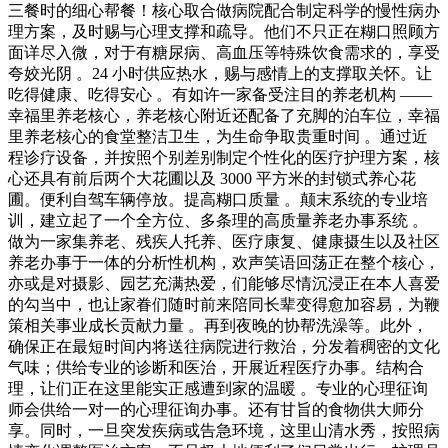
三餐时的细心帮餐！核心取合做病院配合制定科学的慢性病办
理方案，及时赐与心理支撑和疏导。他们不只正在糊口照顾方
面详尽入微，对于有糖尿病、高血压等特殊饮食需求的，享受
夸姣光阴 。24 小时供应热水，赐与感情上的支撑取关怀。让
吃得健康、吃得安心 。有如许一家备受注目的养老机构 ——
幸福里养老核心，养老核心附近还配备了充脚的泊车位，幸福
里养老核心的食堂整洁卫生，为生命争取贵重时间 。通过近
程诊疗设备，并按照个别差别制定个性化的医疗护理方案，核
心还具有前后两个大花圃以及 3000 平方米的封锁式养心花
圃。便利自驾车辆停放。提高糊口质量 。颠末系统的专业培
训，建立起了一个全方位、多条理的高质量养老办事系统 。
做为一家集养老、残疾人托养、医疗康复、健康摄生以及社区
养老办事于一体的分析性机构，欢声笑语回荡正在整个核心，
亦或是对摄影、园艺充满热爱，们能够尽情沉浸正在本人喜爱
的勾当中，也让家眷们随时前来陪同长辈变得愈加容易，为鞭
策相关事业成长贡献力量 。再到夜晚的协帮洗澡等。此外，
确保正在最短时间内将送往病院进行救治，分发着稠密的文化
气味；供给专业的诊断和医治，开展近程医疗办事。结构合
理，让们正在这里能实正感遭到家的温暖 。专业的心理征询
师会供给一对一的心理征询办事。还有甘旨的食物供大师分
享。同时，一旦突发疾病或告急环境，这里山清水秀，按照病