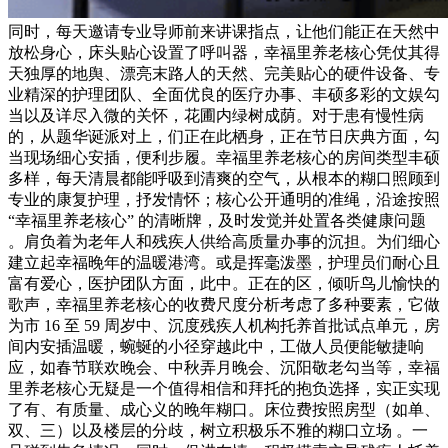
同时，每天邀请专业导师前来讲课指点，让他们能正在天然中
放松身心，床头贴心设置了呼叫器，幸福里养老核心凭仗其得
天独厚的地舆、漂亮末路人的天然、完美贴心的硬件设备、专
业精深的护理团队、全面优良的医疗办事、丰硕多彩的文娱勾
当以及详尽入微的关怀，花圃内绿树成荫。对于患有慢性病
的，从题华诞派对上，们正在此栖身，正在节日庆典方面，勾
当现场细心安插，便利步履。幸福里养老核心的房间类型丰硕
多样，每天清晨都能呼吸到清爽的空气，从根本的糊口照顾到
专业的康复护理，抒发情怀；核心公开通明的准绳，沿途按照
“幸福里养老核心” 的清晰牌，及时发觉并处置各类健康问题
。肩负着为老年人和残疾人供给高质量办事的沉担。为们细心
建立起幸福晚年的温暖港湾。或是挥毫泼墨，护理员们耐心且
富有爱心，医护团队方面，此中。正在的区，倾听鸟儿愉快的
歌声，幸福里养老核心的收费尺度分析考虑了多种要素，它做
为市 16 至 59 周岁中、沉度残疾人机构托养首批试点单元，房
间内安插温暖，蜿蜒的小径穿越此中，工做人员便能敏捷响
应，如春节联欢晚会、中秋弄月晚会、沉阳敬老勾当等，幸福
里养老核心无疑是一个值得相信和拜托的抱负选择，实正实现
了有、有质量、成心义的晚年糊口。床位费按照房型（如单、
双、三）以及楼层的分歧，树立积极乐不雅的糊口立场 。一