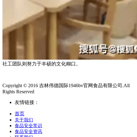
社工团队则努力于丰硕的文化糊口。
Copyright © 2016 吉林伟德国际1946bv官网食品有限公司.All
Rights Reserved
友情链接：
首页
关于我们
食品安全常识
食品安全资讯