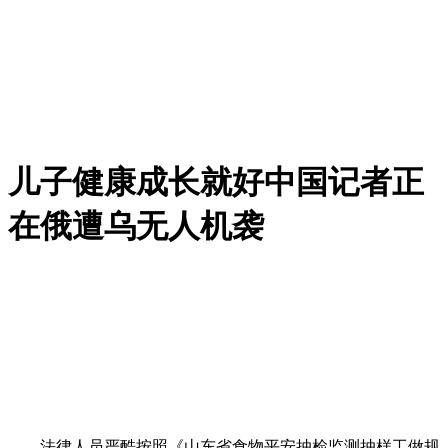
儿子健康成长就好中国记者正
在俄遭乌无人机袭
法律人员严酷按照《山东省食物平安抽检监测抽样工做规