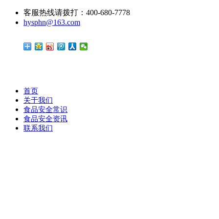
客服热线请拨打：400-680-7778
hysphn@163.com
首页
关于我们
食品安全常识
食品安全资讯
联系我们