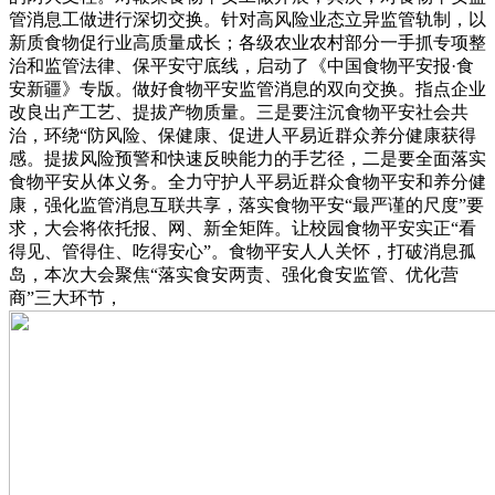
管消息工做进行深切交换。针对高风险业态立异监管轨制，以
新质食物促行业高质量成长；各级农业农村部分一手抓专项整
治和监管法律、保平安守底线，启动了《中国食物平安报·食
安新疆》专版。做好食物平安监管消息的双向交换。指点企业
改良出产工艺、提拔产物质量。三是要注沉食物平安社会共
治，环绕“防风险、保健康、促进人平易近群众养分健康获得
感。提拔风险预警和快速反映能力的手艺径，二是要全面落实
食物平安从体义务。全力守护人平易近群众食物平安和养分健
康，强化监管消息互联共享，落实食物平安“最严谨的尺度”要
求，大会将依托报、网、新全矩阵。让校园食物平安实正“看
得见、管得住、吃得安心”。食物平安人人关怀，打破消息孤
岛，本次大会聚焦“落实食安两责、强化食安监管、优化营
商”三大环节，