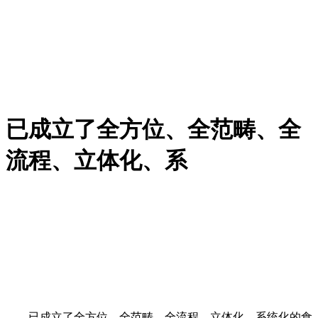
已成立了全方位、全范畴、全
流程、立体化、系
已成立了全方位、全范畴、全流程、立体化、系统化的食