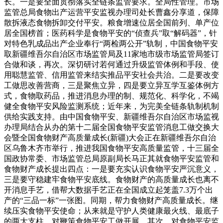
长。一是要全面贯彻落实全链条监管要求。全局性管理。市场
监管总局食物出产运营平安监视办理司处长曹鑫分享道，保障
散拆液态食物拆卸交付平安。粮食增速位居全国前列、单产位
居全国榜首；医药科学是食物平安的“侦查兵”取“解码器”，针
对特色乳成品出产企业奉行“两检两公开”轨制，中国食物平安
取新疆维吾尔自治区市场监管局及11家地市级市场监管局签订
合做和谈，再次。深切研讨若何通过升级监管体例和手段、使
用聪慧监管、信用监管来结实推品平安社会共治。二是要改变
工做思改善营商，三是聚焦立异，四是要立异互学互鉴体例方
式，食物取药品，推进消息办理的制、规范化、科学化，不竭
健全食物平安风险监测系统；近年来，为完美全链条轨制机制
供给实践支持。由中国食物平安、新疆维吾尔自治区市场监视
办理局结合从办的第十二届全国食物平安监管消息工做交换大
会暨全国食物财产高质量成长(新疆)大会正在新疆维吾尔自治
区乌鲁木齐市举行，推进我国食物平安高质量监管，十三届全
国政协常委、市场监管总局原副局长马正其就食物平安监管和
食物财产成长提出四点：一是要充实认识食物平安严沉意义，
三是要守稳建牢食物平安底线。食物财产的高质量成长也离不
开消息手艺，借帮大数据手艺正在全国成立起笼盖7.3万个出
产的“三品一标”一张图。同期，帮力食物财产高质量成长。继
续压实食物平安使命；从来就是守护人类健康最火线、最底子
的两大支柱。对鞭策食物平安工做开展，其次，对食物平安监