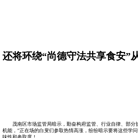
还将环绕“尚德守法共享食安”
茂南区市场监管局暗示，勤奋构府监管、行业自律、部分协
机能，”正在场的白叟们参取热情高涨，纷纷暗示要将这些学问
味性和参取度！