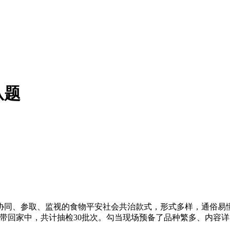
从题
同、参取、监视的食物平安社会共治款式，形式多样，通俗易懂
带回家中，共计抽检30批次。勾当现场预备了品种繁多、内容