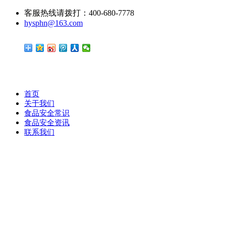
客服热线请拨打：400-680-7778
hysphn@163.com
首页
关于我们
食品安全常识
食品安全资讯
联系我们