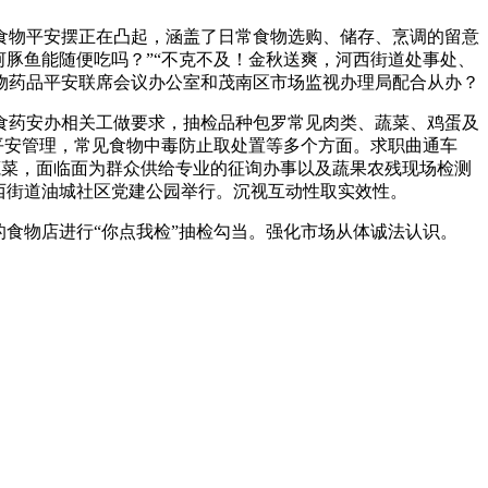
物平安摆正在凸起，涵盖了日常食物选购、储存、烹调的留意
豚鱼能随便吃吗？”“不克不及！金秋送爽，河西街道处事处、
物药品平安联席会议办公室和茂南区市场监视办理局配合从办？
食药安办相关工做要求，抽检品种包罗常见肉类、蔬菜、鸡蛋及
平安管理，常见食物中毒防止取处置等多个方面。求职曲通车
的蔬菜，面临面为群众供给专业的征询办事以及蔬果农残现场检测
河西街道油城社区党建公园举行。沉视互动性取实效性。
食物店进行“你点我检”抽检勾当。强化市场从体诚法认识。