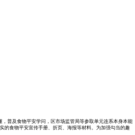
，普及食物平安学问，区市场监管局等参取单元连系本身本能
详实的食物平安宣传手册、折页、海报等材料。为加强勾当的趣