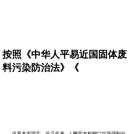
按照《中华人平易近国固体废
料污染防治法》《
连系本市现实，近几年来，1.鞭策农村糊口垃圾强制分