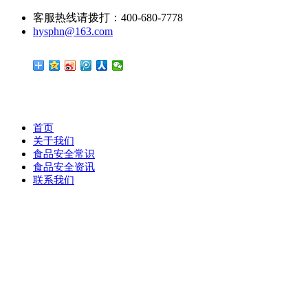
客服热线请拨打：400-680-7778
hysphn@163.com
首页
关于我们
食品安全常识
食品安全资讯
联系我们