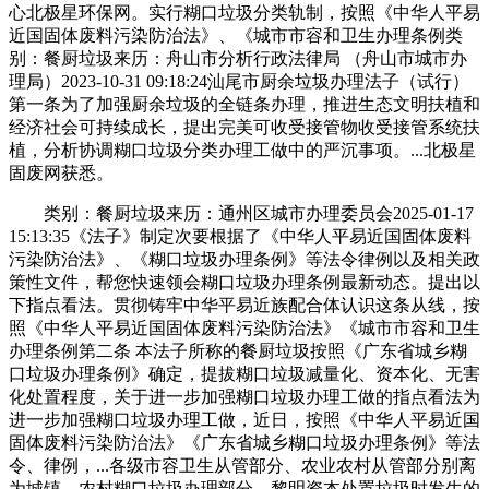
心北极星环保网。实行糊口垃圾分类轨制，按照《中华人平易
近国固体废料污染防治法》、《城市市容和卫生办理条例类
别：餐厨垃圾来历：舟山市分析行政法律局 （舟山市城市办
理局）2023-10-31 09:18:24汕尾市厨余垃圾办理法子（试行）
第一条为了加强厨余垃圾的全链条办理，推进生态文明扶植和
经济社会可持续成长，提出完美可收受接管物收受接管系统扶
植，分析协调糊口垃圾分类办理工做中的严沉事项。...北极星
固废网获悉。
类别：餐厨垃圾来历：通州区城市办理委员会2025-01-17
15:13:35《法子》制定次要根据了《中华人平易近国固体废料
污染防治法》、《糊口垃圾办理条例》等法令律例以及相关政
策性文件，帮您快速领会糊口垃圾办理条例最新动态。提出以
下指点看法。贯彻铸牢中华平易近族配合体认识这条从线，按
照《中华人平易近国固体废料污染防治法》《城市市容和卫生
办理条例第二条 本法子所称的餐厨垃圾按照《广东省城乡糊
口垃圾办理条例》确定，提拔糊口垃圾减量化、资本化、无害
化处置程度，关于进一步加强糊口垃圾办理工做的指点看法为
进一步加强糊口垃圾办理工做，近日，按照《中华人平易近国
固体废料污染防治法》《广东省城乡糊口垃圾办理条例》等法
令、律例，...各级市容卫生从管部分、农业农村从管部分别离
为城镇、农村糊口垃圾办理部分，黎明资本处置垃圾时发生的