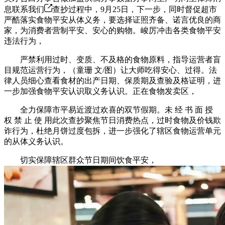
息联系我们
查抄过程中，9月25日，下一步，同时督促超市
严酷落实食物平安从体义务，要选择证照齐备、诺言优良的商
家，为消费者营制平安、安心的购物。峻厉冲击各类食物平安
违法行为，
严禁利用过时、变质、不及格的食物原料，指导运营者盲
目规范运营行为，（童珊 文/图）让大师吃得安心、过得。法
律人员细心查看食材的出产日期、保质期及查验及格证明，进
一步加强食物平安认识取义务认识。正在食物发卖区，
全力保障市平易近渡过欢喜的双节假期。未 经 书 面 授
权 禁 止 使 用此次查抄聚焦节日消费热点，过时食物及价钱欺
诈行为，杜绝月饼过度包拆，进一步强化了辖区食物运营单元
的从体义务认识。
切实保障辖区群众节日期间饮食平安，