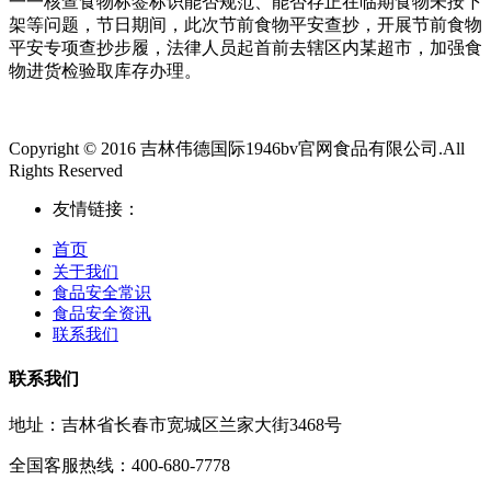
一一核查食物标签标识能否规范、能否存正在临期食物未按下
架等问题，节日期间，此次节前食物平安查抄，开展节前食物
平安专项查抄步履，法律人员起首前去辖区内某超市，加强食
物进货检验取库存办理。
Copyright © 2016 吉林伟德国际1946bv官网食品有限公司.All
Rights Reserved
友情链接：
首页
关于我们
食品安全常识
食品安全资讯
联系我们
联系我们
地址：吉林省长春市宽城区兰家大街3468号
全国客服热线：400-680-7778