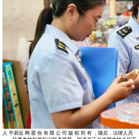
人 平易近 网 股 份 有 限 公 司 版 权 所 有 ，随后，法律人员