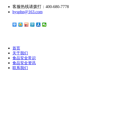
客服热线请拨打：400-680-7778
hysphn@163.com
首页
关于我们
食品安全常识
食品安全资讯
联系我们