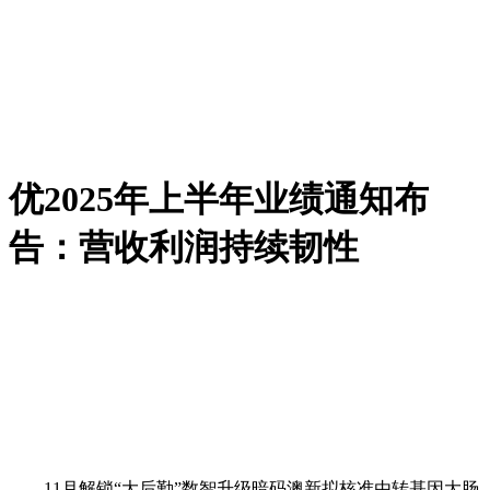
优2025年上半年业绩通知布
告：营收利润持续韧性
11月解锁“大后勤”数智升级暗码澳新拟核准由转基因大肠