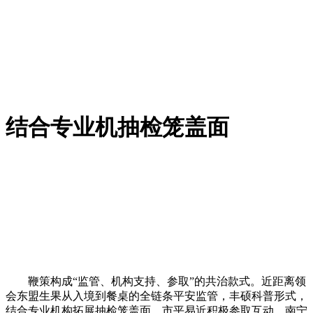
结合专业机抽检笼盖面
鞭策构成“监管、机构支持、参取”的共治款式。近距离领
会东盟生果从入境到餐桌的全链条平安监管，丰硕科普形式，
结合专业机构拓展抽检笼盖面，市平易近积极参取互动，南宁