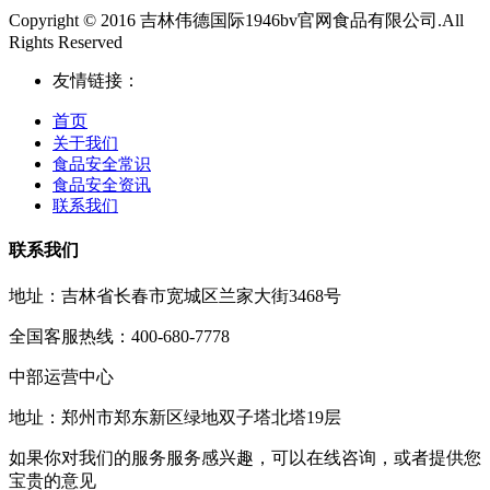
Copyright © 2016 吉林伟德国际1946bv官网食品有限公司.All
Rights Reserved
友情链接：
首页
关于我们
食品安全常识
食品安全资讯
联系我们
联系我们
地址：吉林省长春市宽城区兰家大街3468号
全国客服热线：400-680-7778
中部运营中心
地址：郑州市郑东新区绿地双子塔北塔19层
如果你对我们的服务服务感兴趣，可以在线咨询，或者提供您
宝贵的意见