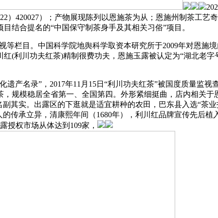
2
22）420027）；产物展现陈列以恩施茶为从；恩施州制茶工
项目结合提名的“中国保守制茶身手及其相关习俗”项目。
卫视等栏目。中国科学院地舆科学取资本研究所于2009年对恩
红(利川功夫红茶)精制很费功夫，恩施玉露被认定为“湖北老字
产名录”，2017年11月15日“利川功夫红茶”被国度质量监
红茶，规模稳居全省第一、全国第四。外形紧细挺曲，店内相关于
名副其实。出露区的下逛就是适宜耕种的农田，巴东县入选“茶业
的传承立异，清康熙年间（1680年），利川红品牌宣传先后植
玉露授权市场从体达到109家，