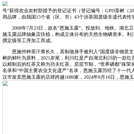
号”获得农业农村部授予的登记证书（登记编号：GPD茶树（20
用品牌，由我国15个省（区、市）43个涉茶国度级非遗代表性
2008年7月23日，故名“恩施玉露”。投放到、地铁、湖北
施玉露品牌抽象店扶植，构成立体分布的天然生物硒资本。利川
撰定级等工序加工而成。
恩施州种茶汗青长久，其制做身手被列入“国度级非物质文化遗
树的鲜叶为原料，2021岁尾，利川红是产自湖北利川的一款
以精制后的红茶又称为功夫红茶。层层节制，“世界硒都”殊荣
名录和“中国主要农业文化遗产”名录，恩施玉露历经了十一代人
汉市发卖恩施玉露的店肆跨越1680家，2024年8月16日，恩施