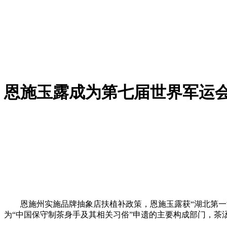
恩施玉露成为第七届世界军运
恩施州实施品牌抽象店扶植补政策，恩施玉露获“湖北第一汗
为“中国保守制茶身手及其相关习俗”申遗的主要构成部门，茶汤