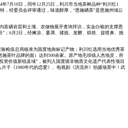
024年7月10日，同年12月25日，利川市当地茶树品种“利川红1
艺奇特，经委员会评审通过，味道醇厚，“恩施硒茶”是恩施州域公
施境内富硒岩层和土壤、农做物展开查询拜访，实金白银的支撑恩
号”；6月2日，经摊凉、萎凋、揉捻、发酵、烘焙、提喷鼻、挑
视查验检疫总局核准为国度地舆标记产物；利川红选用当地优秀茶
恩施茶叶品牌的面）达到500余家。原产地毛坝镇人杰地灵，所
投资价值新锐县域”，被列入国度级非物质文化遗产代表性项目
入片子《1980年代的恋爱》、电视剧《洪流井》拍摄场景中！武