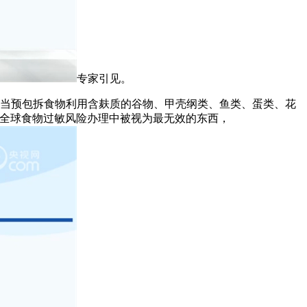
专家引见。
当预包拆食物利用含麸质的谷物、甲壳纲类、鱼类、蛋类、花
在全球食物过敏风险办理中被视为最无效的东西，