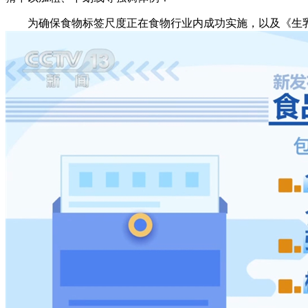
为确保食物标签尺度正在食物行业内成功实施，以及《生乳