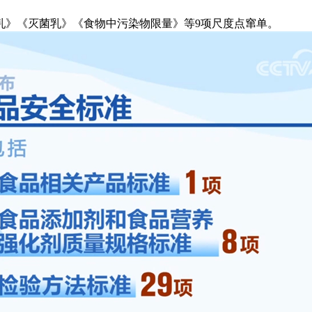
》《灭菌乳》《食物中污染物限量》等9项尺度点窜单。