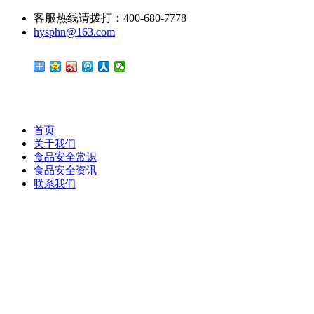
客服热线请拨打：400-680-7778
hysphn@163.com
首页
关于我们
食品安全常识
食品安全资讯
联系我们