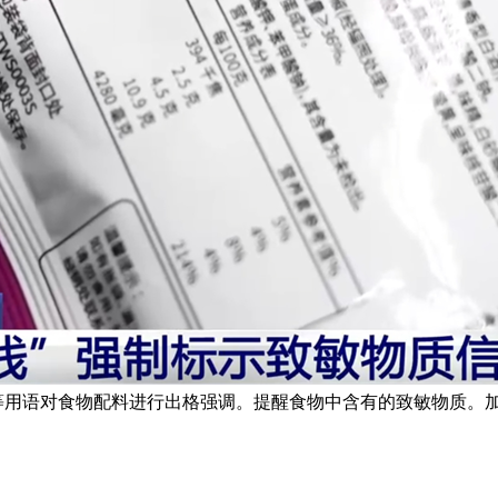
”等用语对食物配料进行出格强调。提醒食物中含有的致敏物质。