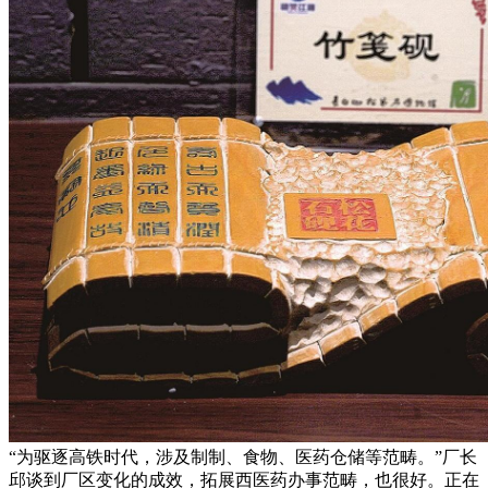
“为驱逐高铁时代，涉及制制、食物、医药仓储等范畴。”厂长
邱谈到厂区变化的成效，拓展西医药办事范畴，也很好。正在