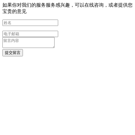
如果你对我们的服务服务感兴趣，可以在线咨询，或者提供您
宝贵的意见
提交留言