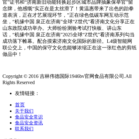
官”证书和“济南新旧动能转换起步区城市品牌抽象保举官”留
念牌，他感慨“实正在是太丝滑了！黄温惠带来了出色的跆拳
道表演，正在才艺展现环节，”正在绿色低碳车网互动示范
坐，“机缘中国 泉正在济南”全球“Z世代”看济南文化分享正在
山东政院成功举办。大师纷纷测验考试打快板、讲山东
话，“机缘中国 泉正在济南”2025全球“Z世代”看济南系列勾当
成功落下帷幕。配合摸索济南文化国际的新径。L4级智能网
联公交上，中国的保守文化也能够浓缩正在这一张红色的剪纸
做品中！
Copyright © 2016 吉林伟德国际1946bv官网食品有限公司.All
Rights Reserved
友情链接：
首页
关于我们
食品安全常识
食品安全资讯
联系我们