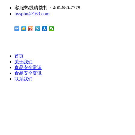
客服热线请拨打：400-680-7778
hysphn@163.com
首页
关于我们
食品安全常识
食品安全资讯
联系我们