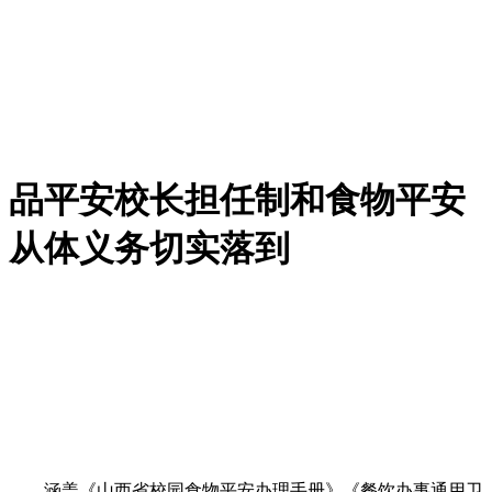
品平安校长担任制和食物平安
从体义务切实落到
涵盖《山西省校园食物平安办理手册》《餐饮办事通用卫