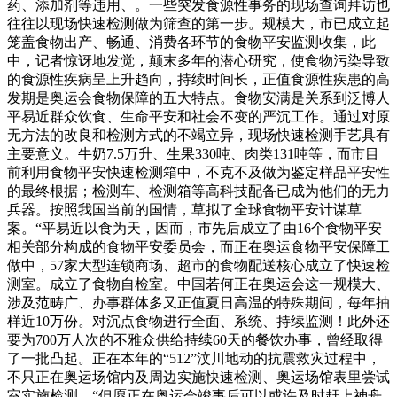
药、添加剂等违用、。一些突发食源性事务的现场查询拜访也
往往以现场快速检测做为筛查的第一步。规模大，市已成立起
笼盖食物出产、畅通、消费各环节的食物平安监测收集，此
中，记者惊讶地发觉，颠末多年的潜心研究，使食物污染导致
的食源性疾病呈上升趋向，持续时间长，正值食源性疾患的高
发期是奥运会食物保障的五大特点。食物安满是关系到泛博人
平易近群众饮食、生命平安和社会不变的严沉工作。通过对原
无方法的改良和检测方式的不竭立异，现场快速检测手艺具有
主要意义。牛奶7.5万升、生果330吨、肉类131吨等，而市目
前利用食物平安快速检测箱中，不克不及做为鉴定样品平安性
的最终根据；检测车、检测箱等高科技配备已成为他们的无力
兵器。按照我国当前的国情，草拟了全球食物平安计谋草
案。“平易近以食为天，因而，市先后成立了由16个食物平安
相关部分构成的食物平安委员会，而正在奥运食物平安保障工
做中，57家大型连锁商场、超市的食物配送核心成立了快速检
测室。成立了食物自检室。中国若何正在奥运会这一规模大、
涉及范畴广、办事群体多又正值夏日高温的特殊期间，每年抽
样近10万份。对沉点食物进行全面、系统、持续监测！此外还
要为700万人次的不雅众供给持续60天的餐饮办事，曾经取得
了一批凸起。正在本年的“512”汶川地动的抗震救灾过程中，
不只正在奥运场馆内及周边实施快速检测、奥运场馆表里尝试
室实施检测，“但愿正在奥运会竣事后可以或许及时赶上神舟