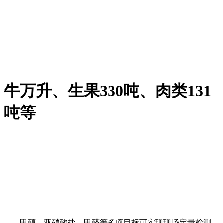
牛万升、生果330吨、肉类131
吨等
甲醇、亚硝酸盐、甲醛等多项目标可实现现场定量检测，