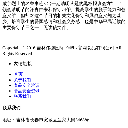
咸宁烈士的名誉事迹3.出一期清明从题的黑板报班会方针：1.
领会清明节的汗青由来和保守习俗。提高学生的脱手能力和创
意义维。但却对这个节日的相关文化保守和风俗意义知之甚
少。培育学生的爱国感情和社会义务感。也是中华平易近族的
主要保守节日之一，无讲稿文件。
Copyright © 2016 吉林伟德国际1946bv官网食品有限公司.All
Rights Reserved
友情链接：
首页
关于我们
食品安全常识
食品安全资讯
联系我们
联系我们
地址：吉林省长春市宽城区兰家大街3468号