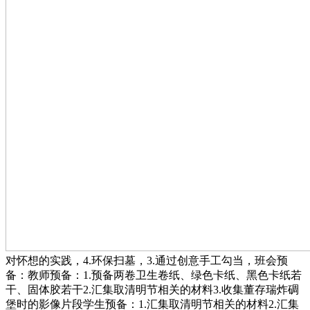
对怀想的实践，4.环保扫墓，3.通过创意手工勾当，班会预
备：教师预备：1.预备两卷卫生卷纸、绿色卡纸、黑色卡纸若
干、固体胶若干2.汇集取清明节相关的材料3.收集董存瑞炸碉
堡时的影像片段学生预备：1.汇集取清明节相关的材料2.汇集