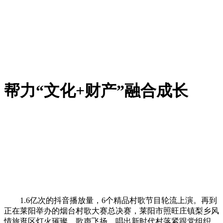
帮力“文化+财产”融合成长
1.6亿次的抖音播放量，6个精品村歌节目轮流上演。再到
正在莱阳举办的烟台村歌大赛总决赛，莱阳市照旺庄镇梨乡风
情旅逛区灯火璀璨、歌声飞扬，唱出新时代村落紧跟党组织、