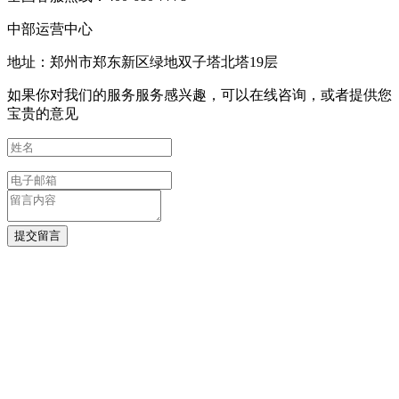
中部运营中心
地址：郑州市郑东新区绿地双子塔北塔19层
如果你对我们的服务服务感兴趣，可以在线咨询，或者提供您
宝贵的意见
提交留言